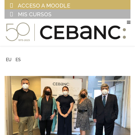
ACCESO A MOODLE
MIS CURSOS
EU
ES