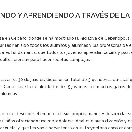
NDO Y APRENDIENDO A TRAVÉS DE LA
a en Cebanc, donde se ha mostrado la iniciativa de Cebanopolis, c
ipantes han sido todos los alumnos y alumnas y las profesoras de e
 que es fundamental que todos los jóvenes aprendan cocina y paste
dultos piensan para hacer recetas complejas.
alizan el 30 de julio divididos en un total de 3 quincenas para las 
s. Cada clase tiene alrededor de 15 jóvenes con muchas ganas de
 alumnas.
enen que descubrir el mundo con sus propias manos y desarrollar s
a 10 años ofreciendo una metodología ideal que aúna diversión y 
cuela, y que les van a servir tanto en su trayectoria escolar como