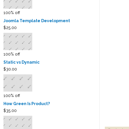
100% off
Joomla Template Development
$25.00
100% off
Static vs Dynamic
$30.00
100% off
How Green Is Product?
$35.00