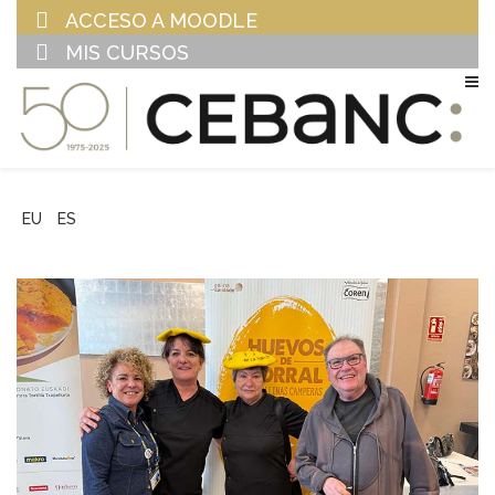
ACCESO A MOODLE
MIS CURSOS
EU
ES