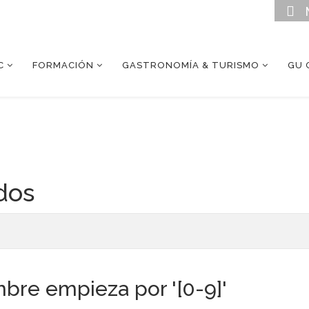
C
FORMACIÓN
GASTRONOMÍA & TURISMO
GU 
dos
bre empieza por '[0-9]'