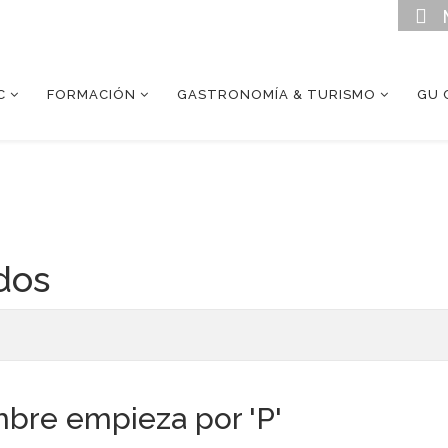
C
FORMACIÓN
GASTRONOMÍA & TURISMO
GU 
dos
bre empieza por 'P'