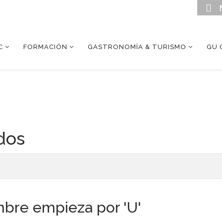
C
FORMACIÓN
GASTRONOMÍA & TURISMO
GU 
dos
bre empieza por 'U'