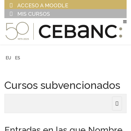
ACCESO A MOODLE
MIS CURSOS
EU
ES
Cursos subvencionados
Toggle
navigat
Entradas en las que Nombre