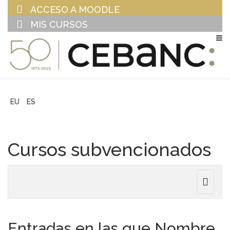
ACCESO A MOODLE
MIS CURSOS
EU
ES
Cursos subvencionados
Toggle
navigat
Entradas en las que Nombre