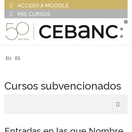
ACCESO A MOODLE
MIS CURSOS
EU
ES
Cursos subvencionados
Toggle
navigat
Entradas en las que Nombre