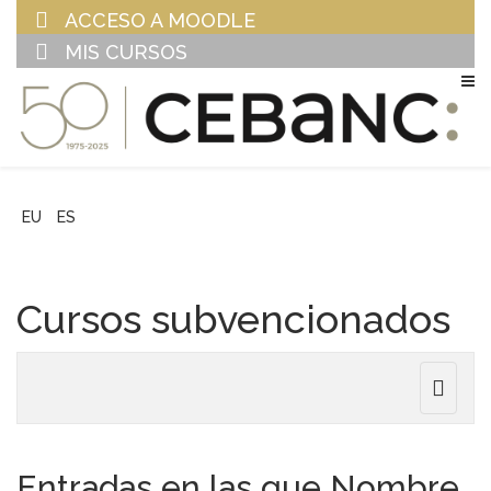
ACCESO A MOODLE
MIS CURSOS
EU
ES
Cursos subvencionados
Toggle
navigat
Entradas en las que Nombre