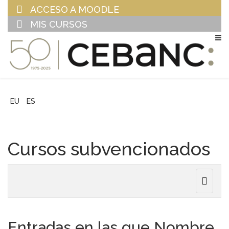
ACCESO A MOODLE
MIS CURSOS
EU
ES
Cursos subvencionados
Toggle
navigat
Entradas en las que Nombre