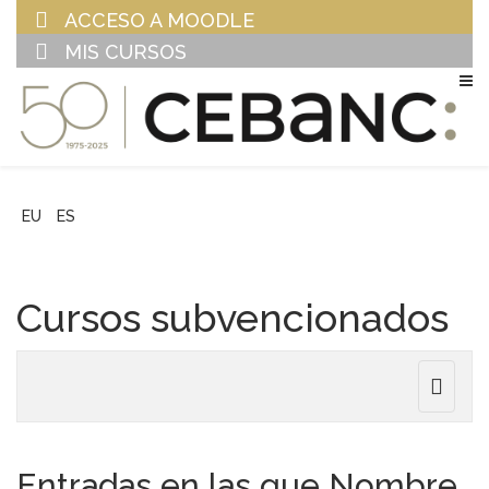
ACCESO A MOODLE
MIS CURSOS
EU
ES
Cursos subvencionados
Toggle
navigat
Entradas en las que Nombre