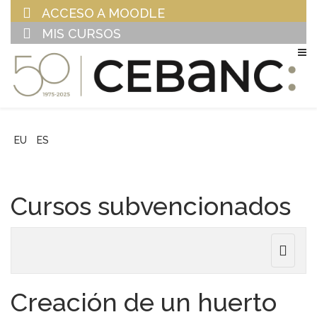
ACCESO A MOODLE
MIS CURSOS
EU
ES
Cursos subvencionados
Toggle
navigat
Creación de un huerto