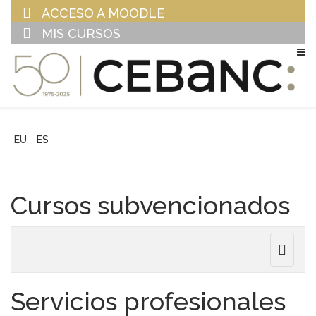
ACCESO A MOODLE
MIS CURSOS
EU
ES
Cursos subvencionados
Toggle
navigat
Servicios profesionales