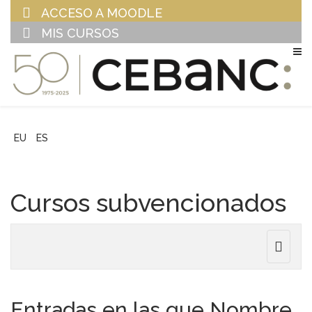
ACCESO A MOODLE
MIS CURSOS
EU
ES
Cursos subvencionados
Toggle
navigat
Entradas en las que Nombre