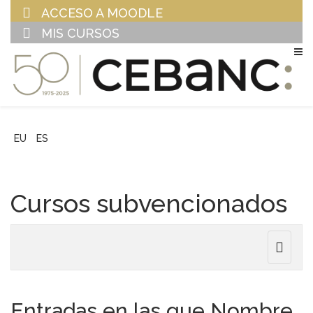
ACCESO A MOODLE
MIS CURSOS
EU
ES
Cursos subvencionados
Toggle
navigat
Entradas en las que Nombre