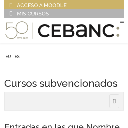
ACCESO A MOODLE
MIS CURSOS
EU
ES
Cursos subvencionados
Toggle
navigat
Entradas en las que Nombre